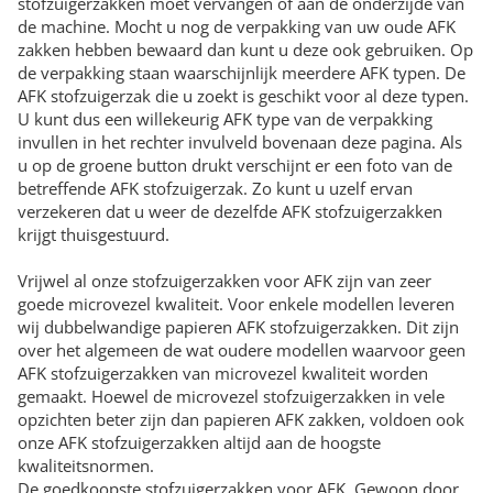
stofzuigerzakken moet vervangen of aan de onderzijde van
de machine. Mocht u nog de verpakking van uw oude AFK
zakken hebben bewaard dan kunt u deze ook gebruiken. Op
de verpakking staan waarschijnlijk meerdere AFK typen. De
AFK stofzuigerzak die u zoekt is geschikt voor al deze typen.
U kunt dus een willekeurig AFK type van de verpakking
invullen in het rechter invulveld bovenaan deze pagina. Als
u op de groene button drukt verschijnt er een foto van de
betreffende AFK stofzuigerzak. Zo kunt u uzelf ervan
verzekeren dat u weer de dezelfde AFK stofzuigerzakken
krijgt thuisgestuurd.
Vrijwel al onze stofzuigerzakken voor AFK zijn van zeer
goede microvezel kwaliteit. Voor enkele modellen leveren
wij dubbelwandige papieren AFK stofzuigerzakken. Dit zijn
over het algemeen de wat oudere modellen waarvoor geen
AFK stofzuigerzakken van microvezel kwaliteit worden
gemaakt. Hoewel de microvezel stofzuigerzakken in vele
opzichten beter zijn dan papieren AFK zakken, voldoen ook
onze AFK stofzuigerzakken altijd aan de hoogste
kwaliteitsnormen.
De goedkoopste stofzuigerzakken voor AFK. Gewoon door