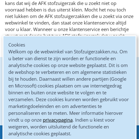
kans dat wij de AFK stofzuigerzak die u zoekt niet op
voorraad hebben is dus uiterst klein. Mocht het nou toch
niet lukken om de AFK stofzuigerzakken die u zoekt via onze
webwinkel te vinden, dan staat onze klantenservice altijd
voor u klaar. Wanneer u onze klantenservice een berichtje
stuurt met daarin het type AFK stofzuigerzak dat u zoekt,
zullen zij de juiste AFK stofzuigerzakken voor u opzoeken en
Cookies
deze (na uw akkoord) aan u toesturen.
Welkom op de webwinkel van Stofzuigerzakken.nu. Om
u beter van dienst te zijn worden er functionele en
analytische cookies op onze website geplaatst. Dit is om
De goedkoopste online
de webshop te verbeteren en om algemene statistieken
bij te houden. Daarnaast willen andere partijen (Google
Kwaliteits microvezel zakken
en Microsoft) cookies plaatsen om uw internetgedrag
binnen en buiten onze website te volgen en te
Altijd gratis verzonden
verzamelen. Deze cookies kunnen worden gebruikt voor
marketingdoeleinden en om advertenties te
Gewoon door de brievenbus
personaliseren en te meten. Meer informatie hierover
vindt u op onze
privacypagina
. Indien u kiest voor
weigeren, worden uitsluitend de functionele en
analytische cookies geplaatst.
Eenvoudig betalen met
Klantenservice