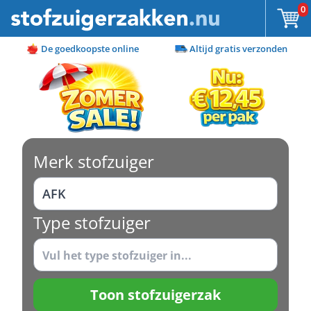
Ga naar de inhoud
0
De goedkoopste online
Altijd gratis verzonden
Merk stofzuiger
Type stofzuiger
Toon stofzuigerzak