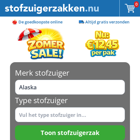
Ga naar de inhoud
0
De goedkoopste online
Altijd gratis verzonden
Merk stofzuiger
Type stofzuiger
Toon stofzuigerzak