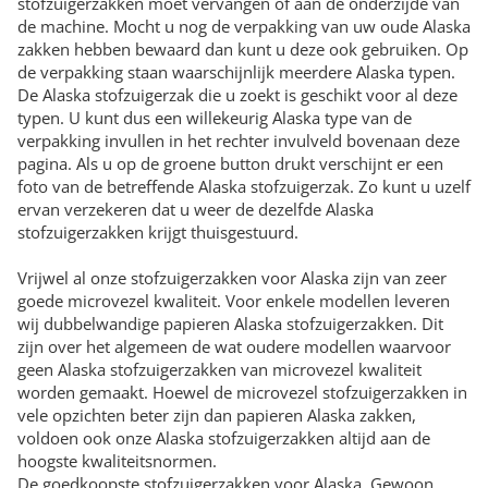
stofzuigerzakken moet vervangen of aan de onderzijde van
de machine. Mocht u nog de verpakking van uw oude Alaska
zakken hebben bewaard dan kunt u deze ook gebruiken. Op
de verpakking staan waarschijnlijk meerdere Alaska typen.
De Alaska stofzuigerzak die u zoekt is geschikt voor al deze
typen. U kunt dus een willekeurig Alaska type van de
verpakking invullen in het rechter invulveld bovenaan deze
pagina. Als u op de groene button drukt verschijnt er een
foto van de betreffende Alaska stofzuigerzak. Zo kunt u uzelf
ervan verzekeren dat u weer de dezelfde Alaska
stofzuigerzakken krijgt thuisgestuurd.
Vrijwel al onze stofzuigerzakken voor Alaska zijn van zeer
goede microvezel kwaliteit. Voor enkele modellen leveren
wij dubbelwandige papieren Alaska stofzuigerzakken. Dit
zijn over het algemeen de wat oudere modellen waarvoor
geen Alaska stofzuigerzakken van microvezel kwaliteit
worden gemaakt. Hoewel de microvezel stofzuigerzakken in
vele opzichten beter zijn dan papieren Alaska zakken,
voldoen ook onze Alaska stofzuigerzakken altijd aan de
hoogste kwaliteitsnormen.
De goedkoopste stofzuigerzakken voor Alaska. Gewoon