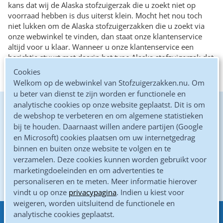
kans dat wij de Alaska stofzuigerzak die u zoekt niet op
voorraad hebben is dus uiterst klein. Mocht het nou toch
niet lukken om de Alaska stofzuigerzakken die u zoekt via
onze webwinkel te vinden, dan staat onze klantenservice
altijd voor u klaar. Wanneer u onze klantenservice een
berichtje stuurt met daarin het type Alaska stofzuigerzak dat
u zoekt, zullen zij de juiste Alaska stofzuigerzakken voor u
Cookies
opzoeken en deze (na uw akkoord) aan u toesturen.
Welkom op de webwinkel van Stofzuigerzakken.nu. Om
u beter van dienst te zijn worden er functionele en
analytische cookies op onze website geplaatst. Dit is om
De goedkoopste online
de webshop te verbeteren en om algemene statistieken
bij te houden. Daarnaast willen andere partijen (Google
Kwaliteits microvezel zakken
en Microsoft) cookies plaatsen om uw internetgedrag
binnen en buiten onze website te volgen en te
Altijd gratis verzonden
verzamelen. Deze cookies kunnen worden gebruikt voor
marketingdoeleinden en om advertenties te
Gewoon door de brievenbus
personaliseren en te meten. Meer informatie hierover
vindt u op onze
privacypagina
. Indien u kiest voor
weigeren, worden uitsluitend de functionele en
analytische cookies geplaatst.
Eenvoudig betalen met
Klantenservice