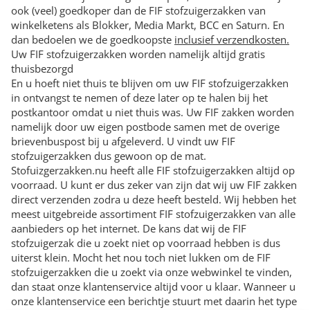
ook (veel) goedkoper dan de FIF stofzuigerzakken van
winkelketens als Blokker, Media Markt, BCC en Saturn. En
dan bedoelen we de goedkoopste
inclusief verzendkosten.
Uw FIF stofzuigerzakken worden namelijk altijd gratis
thuisbezorgd
En u hoeft niet thuis te blijven om uw FIF stofzuigerzakken
in ontvangst te nemen of deze later op te halen bij het
postkantoor omdat u niet thuis was. Uw FIF zakken worden
namelijk door uw eigen postbode samen met de overige
brievenbuspost bij u afgeleverd. U vindt uw FIF
stofzuigerzakken dus gewoon op de mat.
Stofuizgerzakken.nu heeft alle FIF stofzuigerzakken altijd op
voorraad. U kunt er dus zeker van zijn dat wij uw FIF zakken
direct verzenden zodra u deze heeft besteld. Wij hebben het
meest uitgebreide assortiment FIF stofzuigerzakken van alle
aanbieders op het internet. De kans dat wij de FIF
stofzuigerzak die u zoekt niet op voorraad hebben is dus
uiterst klein. Mocht het nou toch niet lukken om de FIF
stofzuigerzakken die u zoekt via onze webwinkel te vinden,
dan staat onze klantenservice altijd voor u klaar. Wanneer u
onze klantenservice een berichtje stuurt met daarin het type