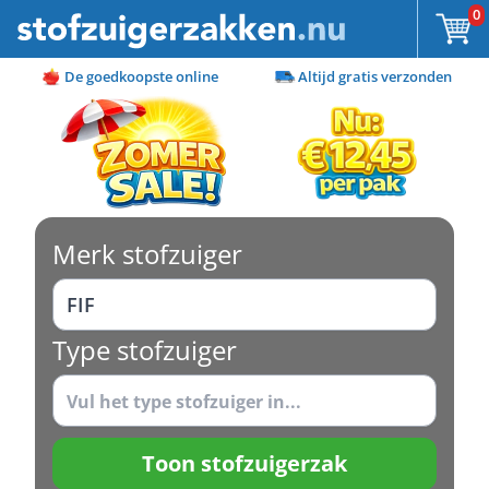
Ga naar de inhoud
0
De goedkoopste online
Altijd gratis verzonden
Merk stofzuiger
Type stofzuiger
Toon stofzuigerzak