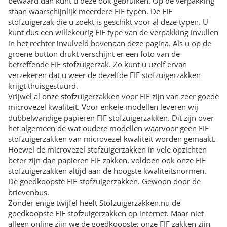
bewaard dan kunt u deze ook gebruiken. Op de verpakking
staan waarschijnlijk meerdere FIF typen. De FIF
stofzuigerzak die u zoekt is geschikt voor al deze typen. U
kunt dus een willekeurig FIF type van de verpakking invullen
in het rechter invulveld bovenaan deze pagina. Als u op de
groene button drukt verschijnt er een foto van de
betreffende FIF stofzuigerzak. Zo kunt u uzelf ervan
verzekeren dat u weer de dezelfde FIF stofzuigerzakken
krijgt thuisgestuurd.
Vrijwel al onze stofzuigerzakken voor FIF zijn van zeer goede
microvezel kwaliteit. Voor enkele modellen leveren wij
dubbelwandige papieren FIF stofzuigerzakken. Dit zijn over
het algemeen de wat oudere modellen waarvoor geen FIF
stofzuigerzakken van microvezel kwaliteit worden gemaakt.
Hoewel de microvezel stofzuigerzakken in vele opzichten
beter zijn dan papieren FIF zakken, voldoen ook onze FIF
stofzuigerzakken altijd aan de hoogste kwaliteitsnormen.
De goedkoopste FIF stofzuigerzakken. Gewoon door de
brievenbus.
Zonder enige twijfel heeft Stofzuigerzakken.nu de
goedkoopste FIF stofzuigerzakken op internet. Maar niet
alleen online zijn we de goedkoopste; onze FIF zakken zijn