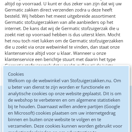
altijd op voorraad. U kunt er dus zeker van zijn dat wij uw
Germatic zakken direct verzenden zodra u deze heeft
besteld. Wij hebben het meest uitgebreide assortiment
Germatic stofzuigerzakken van alle aanbieders op het
internet. De kans dat wij de Germatic stofzuigerzak die u
zoekt niet op voorraad hebben is dus uiterst klein. Mocht
het nou toch niet lukken om de Germatic stofzuigerzakken
die u zoekt via onze webwinkel te vinden, dan staat onze
klantenservice altijd voor u klaar. Wanneer u onze
klantenservice een berichtje stuurt met daarin het type
Germatic stofzuigerzak dat u zoekt, zullen zij de juiste
Germatic stofzuigerzakken voor u opzoeken en deze (na uw
Cookies
akkoord) aan u toesturen.
Welkom op de webwinkel van Stofzuigerzakken.nu. Om
u beter van dienst te zijn worden er functionele en
analytische cookies op onze website geplaatst. Dit is om
De goedkoopste online
de webshop te verbeteren en om algemene statistieken
bij te houden. Daarnaast willen andere partijen (Google
Kwaliteits microvezel zakken
en Microsoft) cookies plaatsen om uw internetgedrag
binnen en buiten onze website te volgen en te
Altijd gratis verzonden
verzamelen. Deze cookies kunnen worden gebruikt voor