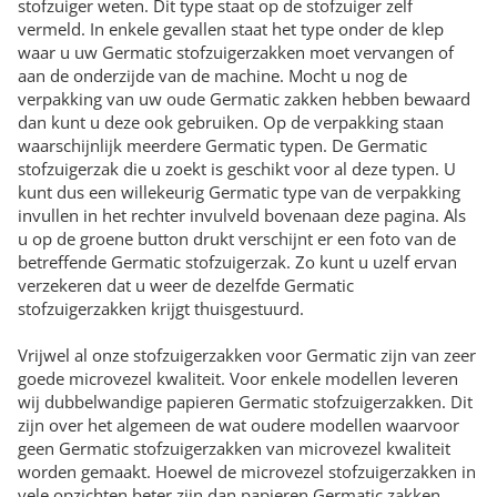
stofzuiger weten. Dit type staat op de stofzuiger zelf
vermeld. In enkele gevallen staat het type onder de klep
waar u uw Germatic stofzuigerzakken moet vervangen of
aan de onderzijde van de machine. Mocht u nog de
verpakking van uw oude Germatic zakken hebben bewaard
dan kunt u deze ook gebruiken. Op de verpakking staan
waarschijnlijk meerdere Germatic typen. De Germatic
stofzuigerzak die u zoekt is geschikt voor al deze typen. U
kunt dus een willekeurig Germatic type van de verpakking
invullen in het rechter invulveld bovenaan deze pagina. Als
u op de groene button drukt verschijnt er een foto van de
betreffende Germatic stofzuigerzak. Zo kunt u uzelf ervan
verzekeren dat u weer de dezelfde Germatic
stofzuigerzakken krijgt thuisgestuurd.
Vrijwel al onze stofzuigerzakken voor Germatic zijn van zeer
goede microvezel kwaliteit. Voor enkele modellen leveren
wij dubbelwandige papieren Germatic stofzuigerzakken. Dit
zijn over het algemeen de wat oudere modellen waarvoor
geen Germatic stofzuigerzakken van microvezel kwaliteit
worden gemaakt. Hoewel de microvezel stofzuigerzakken in
vele opzichten beter zijn dan papieren Germatic zakken,