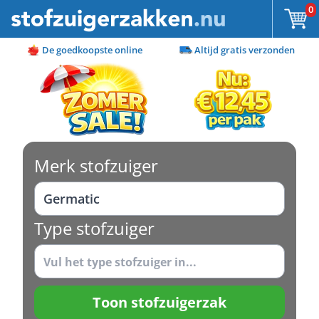
Ga naar de inhoud
0
De goedkoopste online
Altijd gratis verzonden
Merk stofzuiger
Type stofzuiger
Toon stofzuigerzak