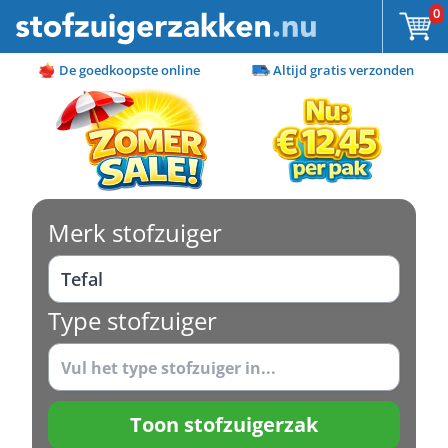
Ga naar de inhoud
0
De goedkoopste online
Altijd gratis verzonden
Merk stofzuiger
Type stofzuiger
Toon stofzuigerzak