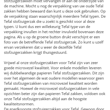
stofzuigerzakken moet vervangen of aan de onderzijde van
de machine. Mocht u nog de verpakking van uw oude Tefal
zakken hebben bewaard dan kunt u deze ook gebruiken. Op
de verpakking staan waarschijnlijk meerdere Tefal typen. De
Tefal stofzuigerzak die u zoekt is geschikt voor al deze
typen. U kunt dus een willekeurig Tefal type van de
verpakking invullen in het rechter invulveld bovenaan deze
pagina. Als u op de groene button drukt verschijnt er een
foto van de betreffende Tefal stofzuigerzak. Zo kunt u uzelf
ervan verzekeren dat u weer de dezelfde Tefal
stofzuigerzakken krijgt thuisgestuurd.
Vrijwel al onze stofzuigerzakken voor Tefal zijn van zeer
goede microvezel kwaliteit. Voor enkele modellen leveren
wij dubbelwandige papieren Tefal stofzuigerzakken. Dit zijn
over het algemeen de wat oudere modellen waarvoor geen
Tefal stofzuigerzakken van microvezel kwaliteit worden
gemaakt. Hoewel de microvezel stofzuigerzakken in vele
opzichten beter zijn dan papieren Tefal zakken, voldoen ook
onze Tefal stofzuigerzakken altijd aan de hoogste
kwaliteitsnormen.
De goedkoopste stofzuigerzakken voor Tefal. Gewoon door