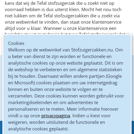
kans dat wij de Tefal stofzuigerzak die u zoekt niet op
voorraad hebben is dus uiterst klein. Mocht het nou toch
niet lukken om de Tefal stofzuigerzakken die u zoekt via
onze webwinkel te vinden, dan staat onze klantenservice
altijd voor u klaar. Wanneer u onze klantenservice een
berichtje stuurt met daarin het type Tefal stofzuigerzak dat u
zoekt, zullen zij de juiste Tefal stofzuigerzakken voor u
Cookies
opzoeken en deze (na uw akkoord) aan u toesturen.
Welkom op de webwinkel van Stofzuigerzakken.nu. Om
u beter van dienst te zijn worden er functionele en
analytische cookies op onze website geplaatst. Dit is om
De goedkoopste online
de webshop te verbeteren en om algemene statistieken
bij te houden. Daarnaast willen andere partijen (Google
Kwaliteits microvezel zakken
en Microsoft) cookies plaatsen om uw internetgedrag
binnen en buiten onze website te volgen en te
Altijd gratis verzonden
verzamelen. Deze cookies kunnen worden gebruikt voor
marketingdoeleinden en om advertenties te
Gewoon door de brievenbus
personaliseren en te meten. Meer informatie hierover
vindt u op onze
privacypagina
. Indien u kiest voor
weigeren, worden uitsluitend de functionele en
analytische cookies geplaatst.
Eenvoudig betalen met
Klantenservice