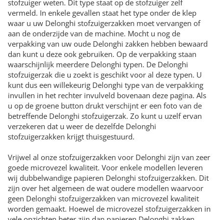
stofzuiger weten. Dit type staat op de stofzuiger zelf
vermeld. In enkele gevallen staat het type onder de klep
waar u uw Delonghi stofzuigerzakken moet vervangen of
aan de onderzijde van de machine. Mocht u nog de
verpakking van uw oude Delonghi zakken hebben bewaard
dan kunt u deze ook gebruiken. Op de verpakking staan
waarschijnlijk meerdere Delonghi typen. De Delonghi
stofzuigerzak die u zoekt is geschikt voor al deze typen. U
kunt dus een willekeurig Delonghi type van de verpakking
invullen in het rechter invulveld bovenaan deze pagina. Als
u op de groene button drukt verschijnt er een foto van de
betreffende Delonghi stofzuigerzak. Zo kunt u uzelf ervan
verzekeren dat u weer de dezelfde Delonghi
stofzuigerzakken krijgt thuisgestuurd.
Vrijwel al onze stofzuigerzakken voor Delonghi zijn van zeer
goede microvezel kwaliteit. Voor enkele modellen leveren
wij dubbelwandige papieren Delonghi stofzuigerzakken. Dit
zijn over het algemeen de wat oudere modellen waarvoor
geen Delonghi stofzuigerzakken van microvezel kwaliteit
worden gemaakt. Hoewel de microvezel stofzuigerzakken in
vele opzichten beter zijn dan papieren Delonghi zakken,