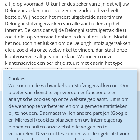
altijd op voorraad. U kunt er dus zeker van zijn dat wij uw
Delonghi zakken direct verzenden zodra u deze heeft
besteld. Wij hebben het meest uitgebreide assortiment
Delonghi stofzuigerzakken van alle aanbieders op het
internet. De kans dat wij de Delonghi stofzuigerzak die u
zoekt niet op voorraad hebben is dus uiterst klein. Mocht
het nou toch niet lukken om de Delonghi stofzuigerzakken
die u zoekt via onze webwinkel te vinden, dan staat onze
klantenservice altijd voor u klaar. Wanneer u onze
klantenservice een berichtje stuurt met daarin het type
Delonghi stofzuigerzak dat u zoekt, zullen zij de juiste
Delonghi stofzuigerzakken voor u opzoeken en deze (na uw
Cookies
akkoord) aan u toesturen.
Welkom op de webwinkel van Stofzuigerzakken.nu. Om
u beter van dienst te zijn worden er functionele en
analytische cookies op onze website geplaatst. Dit is om
De goedkoopste online
de webshop te verbeteren en om algemene statistieken
bij te houden. Daarnaast willen andere partijen (Google
Kwaliteits microvezel zakken
en Microsoft) cookies plaatsen om uw internetgedrag
binnen en buiten onze website te volgen en te
Altijd gratis verzonden
verzamelen. Deze cookies kunnen worden gebruikt voor