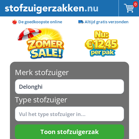
Ga naar de inhoud
0
De goedkoopste online
Altijd gratis verzonden
Merk stofzuiger
Type stofzuiger
Toon stofzuigerzak