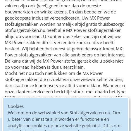
zakken zijn ook (veel) goedkoper dan de meeste
bouwmarkten en winkelketens. En dan bedoelen we de
goedkoopste
inclusief verzendkosten.
Uw MX Power
stofzuigerzakken worden namelijk altijd gratis thuisbezorgd
Stofuizgerzakken.nu heeft alle MX Power stofzuigerzakken
altijd op voorraad. U kunt er dus zeker van zijn dat wij uw
MX Power zakken direct verzenden zodra u deze heeft
besteld. Wij hebben het meest uitgebreide assortiment MX
Power stofzuigerzakken van alle aanbieders op het internet.
De kans dat wij de MX Power stofzuigerzak die u zoekt niet
op voorraad hebben is dus uiterst klein.
Mocht het nou toch niet lukken om de MX Power
stofzuigerzakken die u zoekt via onze webwinkel te vinden,
dan staat onze klantenservice altijd voor u klaar. Wanneer u
onze klantenservice een berichtje stuurt met daarin het type
MX Power stofzuigerzak dat u zoekt, zullen zij de juiste MX
Power stofzuigerzakken voor u opzoeken en deze (na uw
Cookies
akkoord) aan u toesturen.
Welkom op de webwinkel van Stofzuigerzakken.nu. Om
u beter van dienst te zijn worden er functionele en
analytische cookies op onze website geplaatst. Dit is om
De goedkoopste online