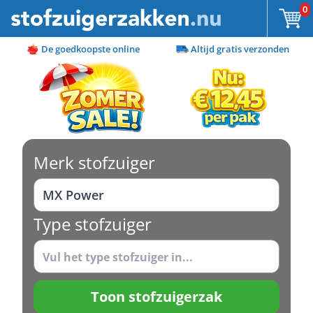
Ga naar de inhoud
0
De goedkoopste online
Altijd gratis verzonden
Merk stofzuiger
Type stofzuiger
Toon stofzuigerzak