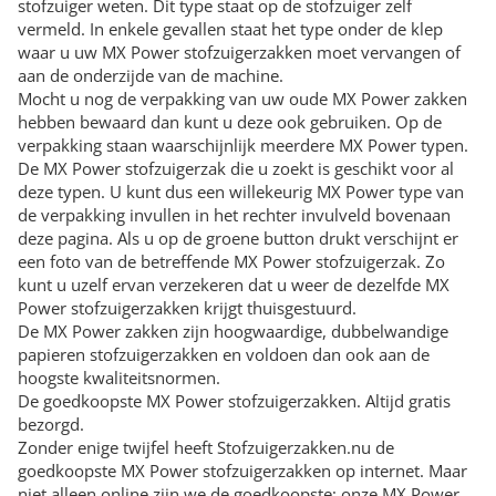
stofzuiger weten. Dit type staat op de stofzuiger zelf
vermeld. In enkele gevallen staat het type onder de klep
waar u uw MX Power stofzuigerzakken moet vervangen of
aan de onderzijde van de machine.
Mocht u nog de verpakking van uw oude MX Power zakken
hebben bewaard dan kunt u deze ook gebruiken. Op de
verpakking staan waarschijnlijk meerdere MX Power typen.
De MX Power stofzuigerzak die u zoekt is geschikt voor al
deze typen. U kunt dus een willekeurig MX Power type van
de verpakking invullen in het rechter invulveld bovenaan
deze pagina. Als u op de groene button drukt verschijnt er
een foto van de betreffende MX Power stofzuigerzak. Zo
kunt u uzelf ervan verzekeren dat u weer de dezelfde MX
Power stofzuigerzakken krijgt thuisgestuurd.
De MX Power zakken zijn hoogwaardige, dubbelwandige
papieren stofzuigerzakken en voldoen dan ook aan de
hoogste kwaliteitsnormen.
De goedkoopste MX Power stofzuigerzakken. Altijd gratis
bezorgd.
Zonder enige twijfel heeft Stofzuigerzakken.nu de
goedkoopste MX Power stofzuigerzakken op internet. Maar
niet alleen online zijn we de goedkoopste; onze MX Power