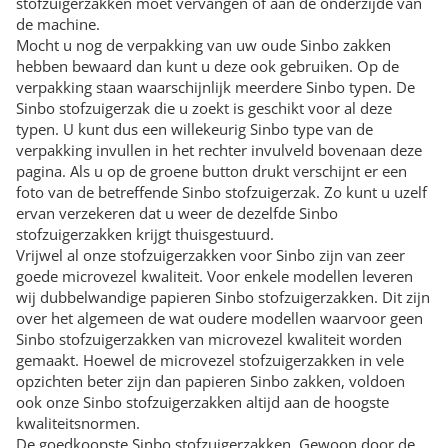
stofzuigerzakken moet vervangen of aan de onderzijde van
de machine.
Mocht u nog de verpakking van uw oude Sinbo zakken
hebben bewaard dan kunt u deze ook gebruiken. Op de
verpakking staan waarschijnlijk meerdere Sinbo typen. De
Sinbo stofzuigerzak die u zoekt is geschikt voor al deze
typen. U kunt dus een willekeurig Sinbo type van de
verpakking invullen in het rechter invulveld bovenaan deze
pagina. Als u op de groene button drukt verschijnt er een
foto van de betreffende Sinbo stofzuigerzak. Zo kunt u uzelf
ervan verzekeren dat u weer de dezelfde Sinbo
stofzuigerzakken krijgt thuisgestuurd.
Vrijwel al onze stofzuigerzakken voor Sinbo zijn van zeer
goede microvezel kwaliteit. Voor enkele modellen leveren
wij dubbelwandige papieren Sinbo stofzuigerzakken. Dit zijn
over het algemeen de wat oudere modellen waarvoor geen
Sinbo stofzuigerzakken van microvezel kwaliteit worden
gemaakt. Hoewel de microvezel stofzuigerzakken in vele
opzichten beter zijn dan papieren Sinbo zakken, voldoen
ook onze Sinbo stofzuigerzakken altijd aan de hoogste
kwaliteitsnormen.
De goedkoopste Sinbo stofzuigerzakken. Gewoon door de