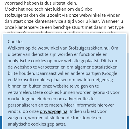
voorraad hebben is dus uiterst klein.
Mocht het nou toch niet lukken om de Sinbo
stofzuigerzakken die u zoekt via onze webwinkel te vinden,
dan staat onze klantenservice altijd voor u klaar. Wanneer u
onze klantenservice een berichtje stuurt met daarin het type
Sinbo stofzuigerzak dat u zoekt, zullen zij de juiste Sinbo
stofzuigerzakken voor u opzoeken en deze (na uw akkoord)
Cookies
aan u toesturen.
Welkom op de webwinkel van Stofzuigerzakken.nu. Om
u beter van dienst te zijn worden er functionele en
analytische cookies op onze website geplaatst. Dit is om
De goedkoopste online
de webshop te verbeteren en om algemene statistieken
bij te houden. Daarnaast willen andere partijen (Google
Kwaliteits microvezel zakken
en Microsoft) cookies plaatsen om uw internetgedrag
binnen en buiten onze website te volgen en te
Altijd gratis verzonden
verzamelen. Deze cookies kunnen worden gebruikt voor
marketingdoeleinden en om advertenties te
Gewoon door de brievenbus
personaliseren en te meten. Meer informatie hierover
vindt u op onze
privacypagina
. Indien u kiest voor
weigeren, worden uitsluitend de functionele en
analytische cookies geplaatst.
Eenvoudig betalen met
Klantenservice