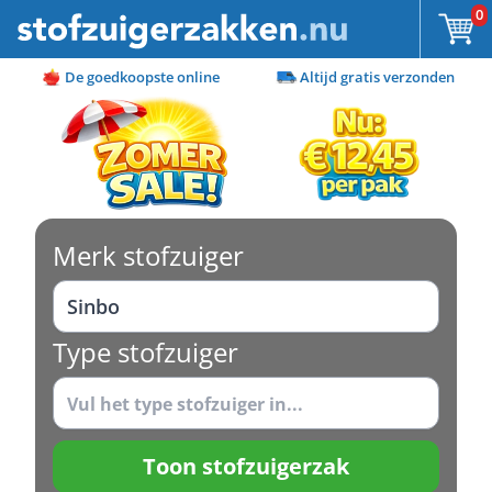
Ga naar de inhoud
0
De goedkoopste online
Altijd gratis verzonden
Merk stofzuiger
Type stofzuiger
Toon stofzuigerzak