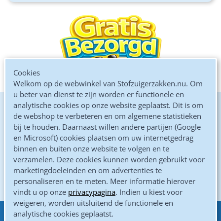
Cookies
Welkom op de webwinkel van Stofzuigerzakken.nu. Om
u beter van dienst te zijn worden er functionele en
analytische cookies op onze website geplaatst. Dit is om
De goedkoopste online
de webshop te verbeteren en om algemene statistieken
bij te houden. Daarnaast willen andere partijen (Google
Kwaliteits microvezel zakken
en Microsoft) cookies plaatsen om uw internetgedrag
binnen en buiten onze website te volgen en te
Altijd gratis verzonden
verzamelen. Deze cookies kunnen worden gebruikt voor
marketingdoeleinden en om advertenties te
Gewoon door de brievenbus
personaliseren en te meten. Meer informatie hierover
vindt u op onze
privacypagina
. Indien u kiest voor
weigeren, worden uitsluitend de functionele en
analytische cookies geplaatst.
Eenvoudig betalen met
Klantenservice