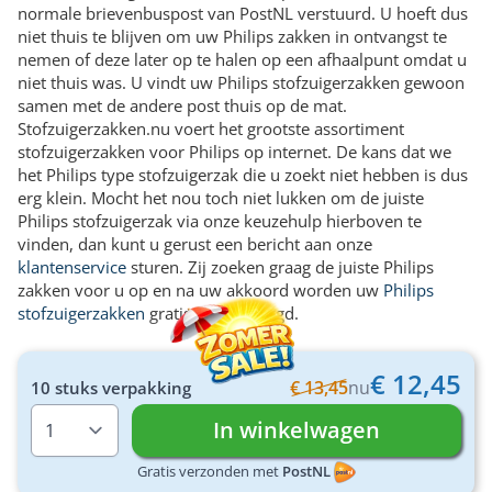
normale brievenbuspost van PostNL verstuurd. U hoeft dus
niet thuis te blijven om uw Philips zakken in ontvangst te
nemen of deze later op te halen op een afhaalpunt omdat u
niet thuis was. U vindt uw Philips stofzuigerzakken gewoon
samen met de andere post thuis op de mat.
Stofzuigerzakken.nu voert het grootste assortiment
stofzuigerzakken voor Philips op internet. De kans dat we
het Philips type stofzuigerzak die u zoekt niet hebben is dus
erg klein. Mocht het nou toch niet lukken om de juiste
Philips stofzuigerzak via onze keuzehulp hierboven te
vinden, dan kunt u gerust een bericht aan onze
klantenservice
sturen. Zij zoeken graag de juiste Philips
zakken voor u op en na uw akkoord worden uw
Philips
stofzuigerzakken
gratis thuisbezorgd.
€ 12,45
€ 13,45
nu
10 stuks verpakking
Aantal
In winkelwagen
Gratis verzonden met
PostNL